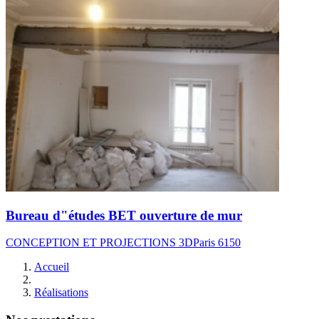
Bureau d"études BET ouverture de mur
CONCEPTION ET PROJECTIONS 3D
Paris 6
150
Accueil
Réalisations