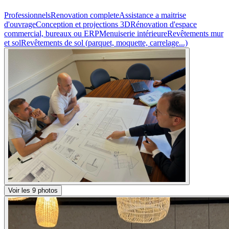
Professionnels
Renovation complete
Assistance a maitrise
d'ouvrage
Conception et projections 3D
Rénovation d'espace
commercial, bureaux ou ERP
Menuiserie intérieure
Revêtements mur
et sol
Revêtements de sol (parquet, moquette, carrelage...)
Voir les 9 photos