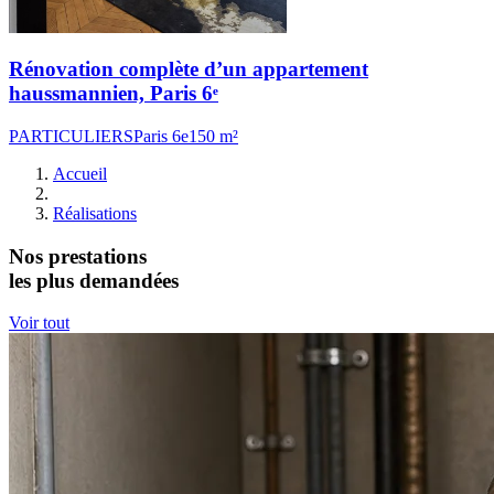
Rénovation complète d’un appartement
haussmannien, Paris 6ᵉ
PARTICULIERS
Paris 6e
150 m²
Accueil
Réalisations
Nos prestations
les plus demandées
Voir tout