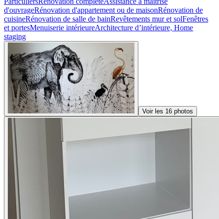
Particuliers
Renovation complete
Assistance a maitrise
d'ouvrage
Rénovation d'appartement ou de maison
Rénovation de
cuisine
Rénovation de salle de bain
Revêtements mur et sol
Fenêtres
et portes
Menuiserie intérieure
Architecture d’intérieure, Home
staging
Voir les 16 photos