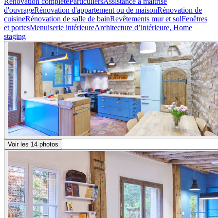
Renovation complete
Particuliers
Assistance a maitrise
d'ouvrage
Rénovation d'appartement ou de maison
Rénovation de
cuisine
Rénovation de salle de bain
Revêtements mur et sol
Fenêtres
et portes
Menuiserie intérieure
Architecture d’intérieure, Home
staging
Voir les 14 photos