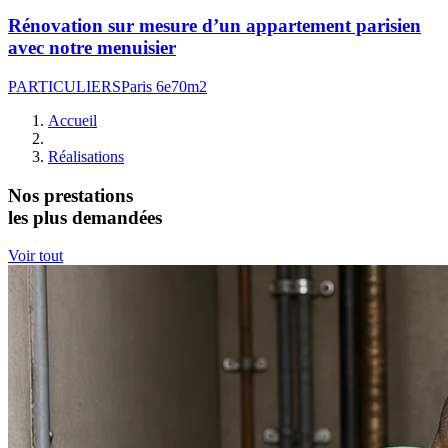
Rénovation sur mesure d’un appartement parisien
avec notre menuisier
PARTICULIERS
Paris 6e
70m2
Accueil
Réalisations
Nos prestations
les plus demandées
Voir tout