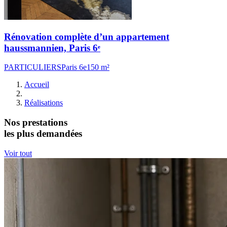
Rénovation complète d’un appartement
haussmannien, Paris 6ᵉ
PARTICULIERS
Paris 6e
150 m²
Accueil
Réalisations
Nos prestations
les plus demandées
Voir tout