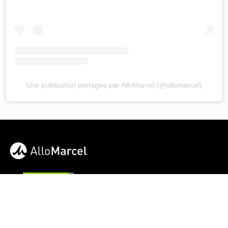
Une publication partagée par AlloMarcel (@allomarcel)
Bien
Trustpilot
AlloMarcel a sélectionné pour vous les meilleurs artisans,
qualifiés et honnêtes, pour tous vos travaux, petits et gros ! Tous
nos professionnels sont recommandés, testés et suivis en