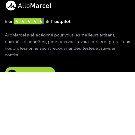
Bien
Trustpilot
AlloMarcel a sélectionné pour vous les meilleurs artisans,
qualifiés et honnêtes, pour tous vos travaux, petits et gros ! Tous
nos professionnels sont recommandés, testés et suivis en
continu.
09 50 59 56 56
Liens utiles
Suivi
Toutes nos prestations
Payer ma facture
Nos partenaires
Espace premium
Artisans rejoignez-nous
Espace artisan